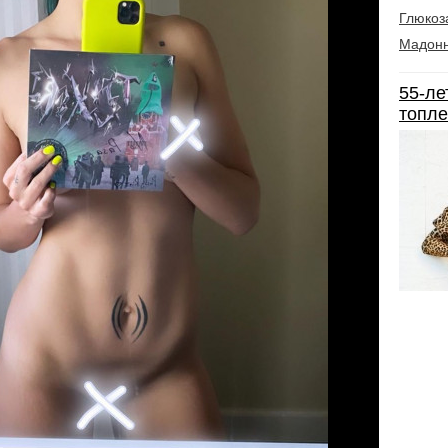
Глюкоз
Мадон
55-ле
топле