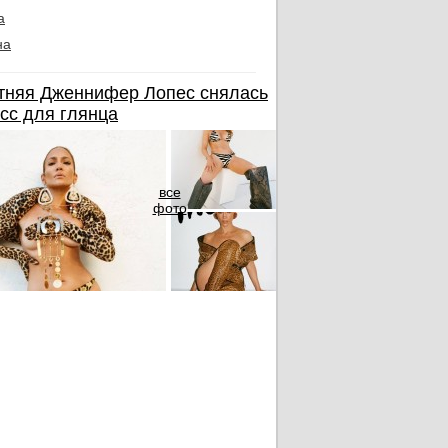
а
на
тняя Дженнифер Лопес снялась
сс для глянца
все
фото