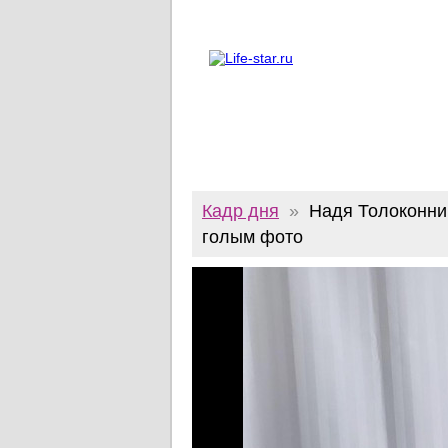
О проекте
Реклама
Twitter
Кадр дня
»
Надя Толоконни
голым фото