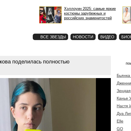
Хэллоуин 2025: самые яркие
костюмы зарубежных и
российских знаменитостей
STAR
ФОТО
ВСЕ ЗВЕЗДЫ
НОВОСТИ
ВИДЕО
БИО
кова поделилась полностью
Бьянка
Дженни
Зендая
Канье 
Настя 
Дуа Ли
Elle
GQ