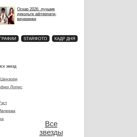
Оскар 2026: лучшие
декольте афтерпати-
вечеринки
ГРАФИИ
STARФОТО
КАДР ДНЯ
 Цензори
фер Лопес
Уэст
Ивлеева
па
Все
звезды