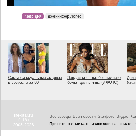
Кадр дня
Дженнифер Лопес
Самые сексуальные актрисы
Зендая снялась без нижнего
Ирин
в возрасте за 50
белья для глянца (8 ФОТО)
бики
life-star.ru
Все звезды
Все новости
Starфото
Видео
Ка
© 18+
При цитировании материалов активная ссылка на
2008-2026