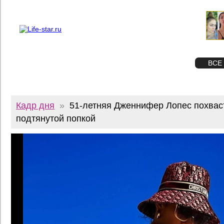
О проекте
Реклама
Twitter
STAR
ФОТО
ВСЕ
Кадр дня
»
51-летняя Дженнифер Лопес похвас
подтянутой попкой