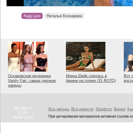
Кадр дня
Наталья Бочкарева
Оскаровская вечеринка
Ирина Шейк снялась в
Вот 
Vanity Fair: самые дерзкие
бикини на пляже (15 ФОТО)
восх
наряды
life-star.ru
Все звезды
Все новости
Starфото
Видео
Ка
© 18+
При цитировании материалов активная ссылка на
2008-2026