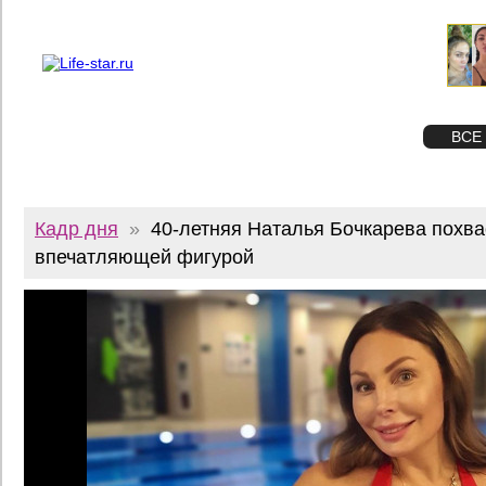
О проекте
Реклама
Twitter
STAR
ФОТО
ВСЕ
Кадр дня
»
40-летняя Наталья Бочкарева похва
впечатляющей фигурой