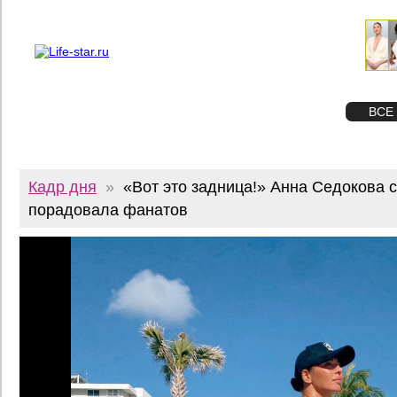
О проекте
Реклама
Twitter
STAR
ФОТО
ВСЕ
Кадр дня
»
«Вот это задница!» Анна Седокова 
порадовала фанатов