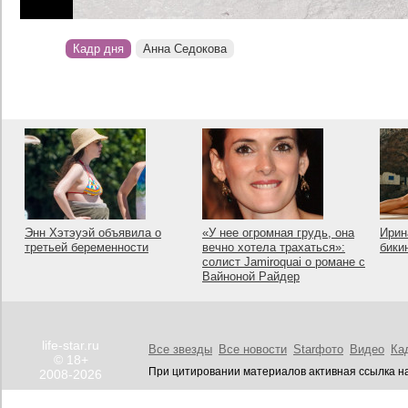
Кадр дня
Анна Седокова
Энн Хэтэуэй объявила о
«У нее огромная грудь, она
Ирин
третьей беременности
вечно хотела трахаться»:
бики
солист Jamiroquai о романе с
Вайноной Райдер
life-star.ru
Все звезды
Все новости
Starфото
Видео
Ка
© 18+
При цитировании материалов активная ссылка на
2008-2026