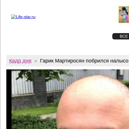
О проекте
Реклама
Twitter
STAR
ФОТО
ВСЕ
Кадр дня
»
Гарик Мартиросян побрился налысо