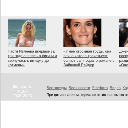
Настя Ивлеева впервые за
«У нее огромная грудь, она
Джен
три года снялась в бикини и
вечно хотела трахаться»:
раск
вернулась к имиджу до
солист Jamiroquai о романе с
разд
«отмены»
Вайноной Райдер
«Оче
life-star.ru
Все звезды
Все новости
Starфото
Видео
Ка
© 18+
При цитировании материалов активная ссылка на
2008-2026