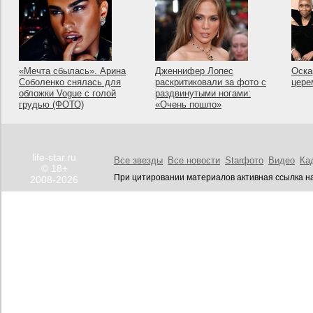
«Мечта сбылась». Арина
Дженнифер Лопес
Оска
Соболенко снялась для
раскритиковали за фото с
цере
обложки Vogue с голой
раздвинутыми ногами:
грудью (ФОТО)
«Очень пошло»
life-star.ru
Все звезды
Все новости
Starфото
Видео
Ка
© 18+
При цитировании материалов активная ссылка на
2008-2026