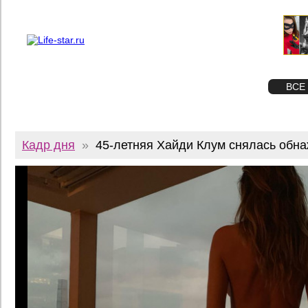
О проекте
Реклама
Twitter
STAR
ФОТО
ВСЕ
Кадр дня
»
45-летняя Хайди Клум снялась обн