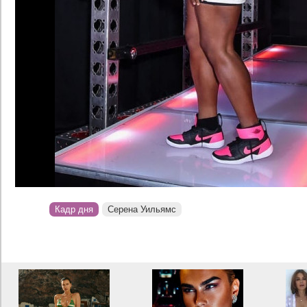
Кадр дня
Серена Уильямс