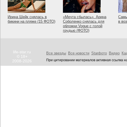
Ирина Шейк снялась в
«Мечта сбылась». Арина
Самы
бикини на пляже (15 ФОТО)
Соболенко снялась для
в во
обложки Vogue с голой
грудью (ФОТО)
life-star.ru
Все звезды
Все новости
Starфото
Видео
Ка
© 18+
При цитировании материалов активная ссылка на
2008-2026