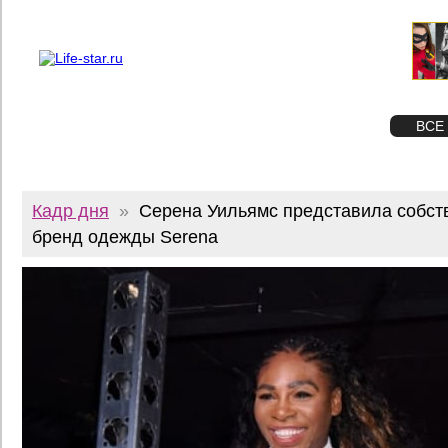
О проекте
Реклама
Twitter
STAR
ФОТО
ВСЕ
Кадр дня
»
Серена Уильямс представила собс
бренд одежды Serena