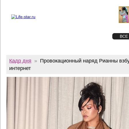
О проекте
Реклама
Twitter
STAR
ФОТО
ВСЕ
Кадр дня
»
Провокационный наряд Рианны взб
интернет