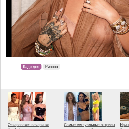
Кадр дня
Рианна
Оскаровская вечеринка
Самые сексуальные актрисы
Ирин