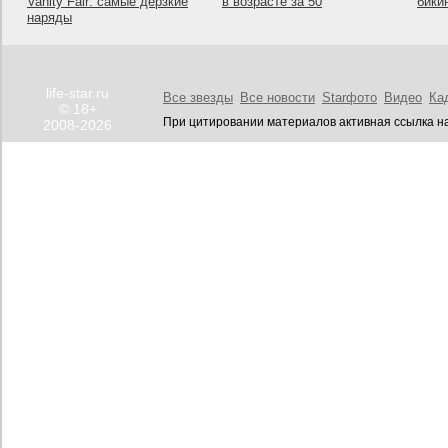
Vanity Fair: самые дерзкие
в возрасте за 50
бики
наряды
life-star.ru
Все звезды
Все новости
Starфото
Видео
Ка
© 18+
При цитировании материалов активная ссылка на
2008-2026