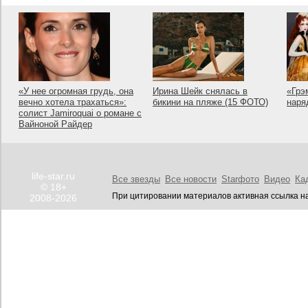
«У нее огромная грудь, она
Ирина Шейк снялась в
«Грэ
вечно хотела трахаться»:
бикини на пляже (15 ФОТО)
наря
солист Jamiroquai о романе с
Вайноной Райдер
life-star.ru
Все звезды
Все новости
Starфото
Видео
Ка
© 18+
При цитировании материалов активная ссылка на
2008-2026