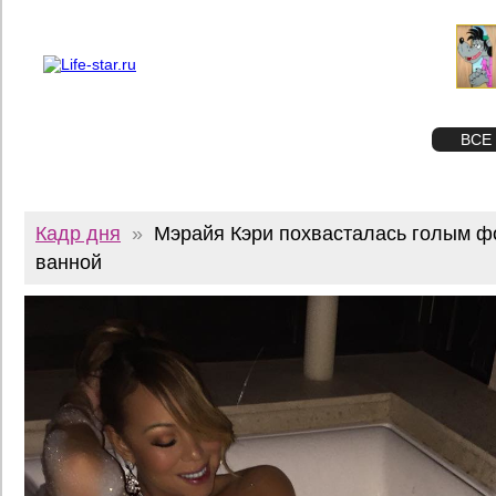
О проекте
Реклама
Twitter
STAR
ФОТО
ВСЕ
Кадр дня
»
Мэрайя Кэри похвасталась голым ф
ванной