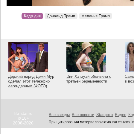
Кадр дня
Дональд Трамп
Меланья Трамп
Дерзкий наряд Деми Мур
Энн Хэтэуэй объявила о
Самы
сделал этот телеэфир
третьей беременности
в во
легендарным (ФОТО)
life-star.ru
Все звезды
Все новости
Starфото
Видео
Ка
© 18+
При цитировании материалов активная ссылка на
2008-2026