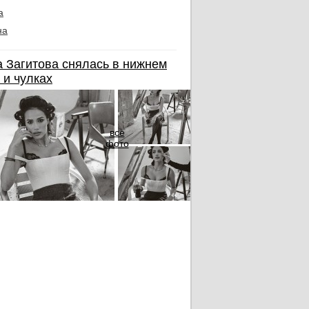
а
на
 Загитова снялась в нижнем
 и чулках
все
фото