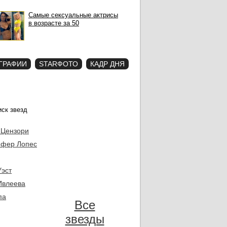
Самые сексуальные актрисы
в возрасте за 50
ГРАФИИ
STARФОТО
КАДР ДНЯ
 Цензори
фер Лопес
Уэст
Ивлеева
па
Все
звезды