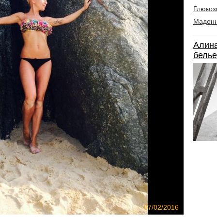
Глюкоз
Мадон
Алина
белье
07/02/2016