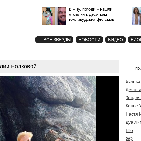
В «Ну, погоди!» нашли
отсылки к десяткам
голливудских фильмов
STAR
ФОТО
ВСЕ ЗВЕЗДЫ
НОВОСТИ
ВИДЕО
БИО
лии Волковой
Бьянка
Дженни
Зендая
Канье 
Настя 
Дуа Ли
Elle
GQ