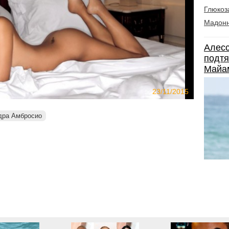
Глюкоз
Мадон
Алесс
подтя
Майа
23/11/2015
дра Амбросио