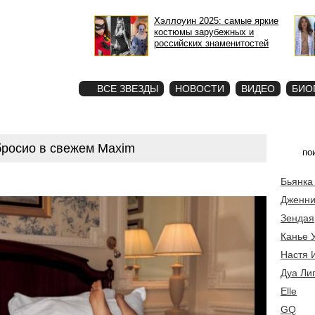
Хэллоуин 2025: самые яркие
костюмы зарубежных и
российских знаменитостей
STAR
ФОТО
ВСЕ ЗВЕЗДЫ
НОВОСТИ
ВИДЕО
БИО
росио в свежем Maxim
Бьянка
Дженни
Зендая
Канье 
Настя 
Дуа Ли
Elle
GQ