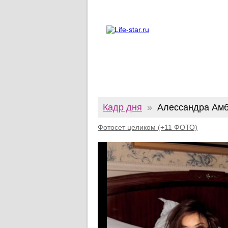
О проекте
Реклама
Twitter
Кадр дня
»
Алессандра Амб
Фотосет целиком (+11 ФОТО)