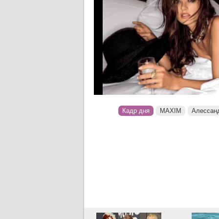
Кадр дня
MAXIM
Алессан