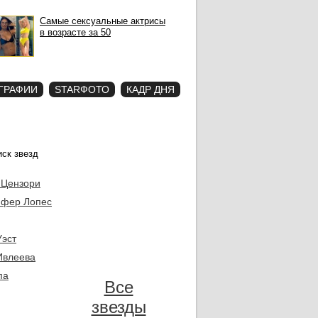
Самые сексуальные актрисы
в возрасте за 50
ГРАФИИ
STARФОТО
КАДР ДНЯ
 Цензори
фер Лопес
Уэст
Ивлеева
па
Все
звезды