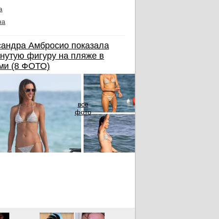
а
на
андра Амбросио показала
нутую фигуру на пляже в
ми (8 ФОТО)
все
фото