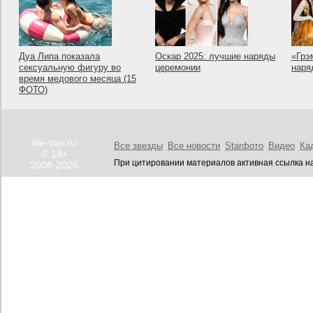
Дуа Липа показала
Оскар 2025: лучшие наряды
«Грэ
сексуальную фигуру во
церемонии
наря
время медового месяца (15
ФОТО)
life-star.ru
Все звезды
Все новости
Starфото
Видео
Ка
© 18+
При цитировании материалов активная ссылка на
2008-2026