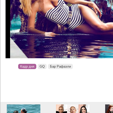
Кадр дня
GQ
Бар Рафаэли