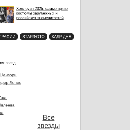
Хэллоуин 2025: самые яркие
костюмы зарубежных и
российских знаменитостей
ГРАФИИ
STARФОТО
КАДР ДНЯ
 Цензори
фер Лопес
Уэст
Ивлеева
па
Все
звезды