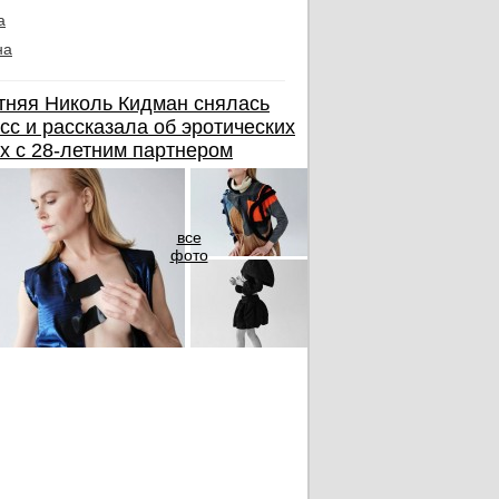
а
на
тняя Николь Кидман снялась
сс и рассказала об эротических
х с 28-летним партнером
все
фото