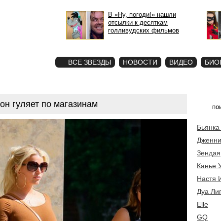
В «Ну, погоди!» нашли
отсылки к десяткам
голливудских фильмов
STAR
ФОТО
ВСЕ ЗВЕЗДЫ
НОВОСТИ
ВИДЕО
БИО
он гуляет по магазинам
Бьянка
Дженни
Зендая
Канье 
Настя 
Дуа Ли
Elle
GQ