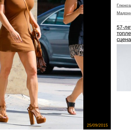
Глюкоз
Мадон
57-ле
топле
сцена
25/09/2015