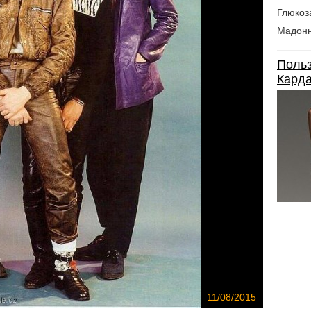
Глюкоз
Мадон
Польз
Карда
11/08/2015