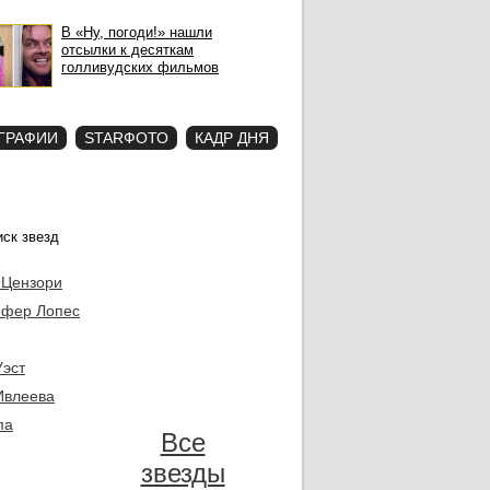
В «Ну, погоди!» нашли
отсылки к десяткам
голливудских фильмов
ГРАФИИ
STARФОТО
КАДР ДНЯ
 Цензори
фер Лопес
Уэст
Ивлеева
па
Все
звезды