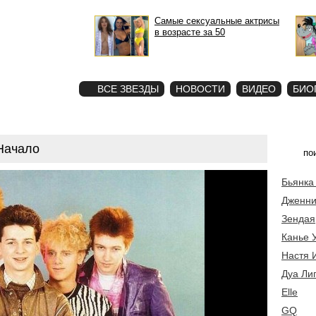
Самые сексуальные актрисы
в возрасте за 50
STAR
ФОТО
ВСЕ ЗВЕЗДЫ
НОВОСТИ
ВИДЕО
БИО
Начало
Бьянка
Дженни
Зендая
Канье 
Настя 
Дуа Ли
Elle
GQ