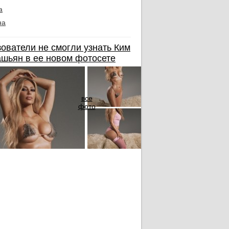
а
на
ователи не смогли узнать Ким
шьян в ее новом фотосете
все
фото