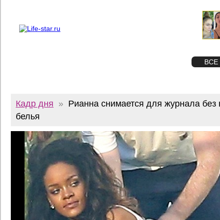
О проекте
Реклама
Twitter
STAR
ФОТО
ВСЕ
Кадр дня
»
Рианна снимается для журнала без
белья