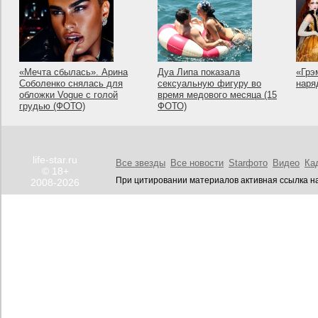
«Мечта сбылась». Арина
Дуа Липа показала
«Грэ
Соболенко снялась для
сексуальную фигуру во
наря
обложки Vogue с голой
время медового месяца (15
грудью (ФОТО)
ФОТО)
life-star.ru
Все звезды
Все новости
Starфото
Видео
Ка
© 18+
При цитировании материалов активная ссылка на
2008-2026