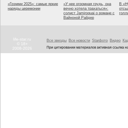
«Грэмми 2025»: самые яркие
«У нее огромная грудь, она
В «Н
наряды церемонии
вечно хотела трахаться»:
отсы
солист Jamiroquai о романе с
голл
Вайноной Райдер
life-star.ru
Все звезды
Все новости
Starфото
Видео
Ка
© 18+
При цитировании материалов активная ссылка на
2008-2026