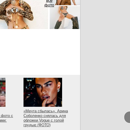
все
фото
«Мечта сбылась». Арина
 фото с
Соболенко снялась для
ами:
обложки Vogue с голой
грудью (ФОТО)