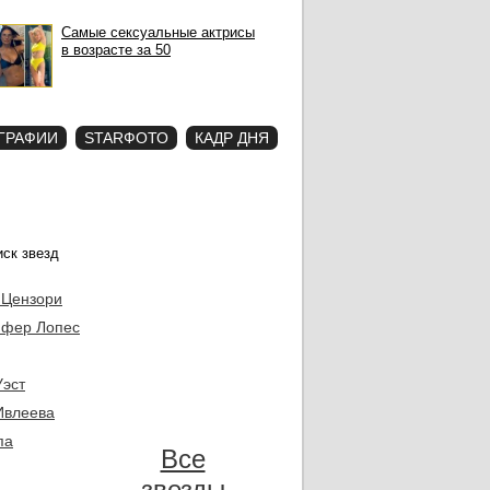
Самые сексуальные актрисы
в возрасте за 50
ГРАФИИ
STARФОТО
КАДР ДНЯ
 Цензори
фер Лопес
Уэст
Ивлеева
па
Все
звезды