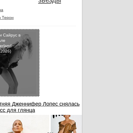
на
 Терон
и Сайрус в
але
erland
Кадр
 2026)
дня
тняя Дженнифер Лопес снялась
сс для глянца