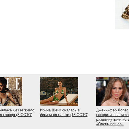
нялась без нижнего
Ирина Шейк снялась в
Дженнифер Лопес
я глянца (8 ФОТО)
бикини на пляже (15 ФОТО)
раскритиковали за
раздвинутыми ног
«Очень пошло»