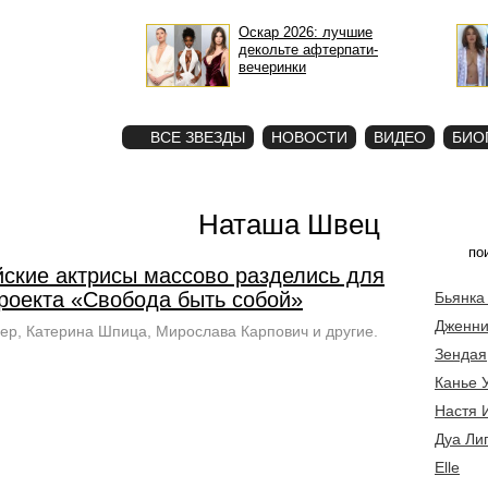
Оскар 2026: лучшие
декольте афтерпати-
вечеринки
STAR
ФОТО
ВСЕ ЗВЕЗДЫ
НОВОСТИ
ВИДЕО
БИО
Наташа Швец
йские актрисы массово разделись для
роекта «Свобода быть собой»
Бьянка
Дженни
ер, Катерина Шпица, Мирослава Карпович и другие.
Зендая
Канье 
Настя 
Дуа Ли
Elle