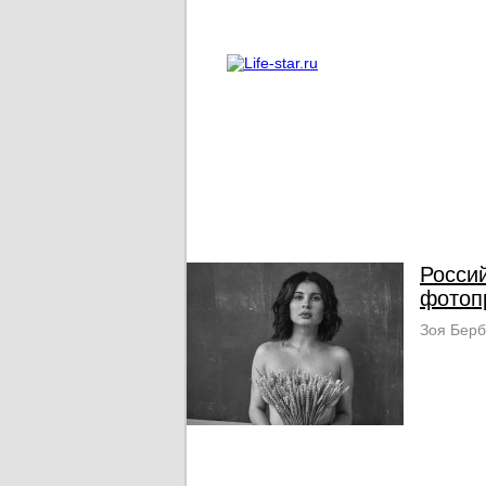
О проекте
Реклама
Росси
фотоп
Зоя Берб