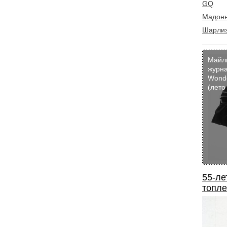
GQ
Мадон
Шарлиз
Майл
журн
Wond
(лето
55-ле
топле