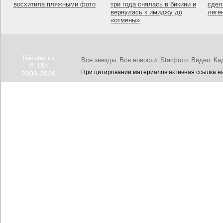
восхитила пляжными фото
три года снялась в бикини и
сдел
вернулась к имиджу до
леге
«отмены»
life-star.ru
Все звезды
Все новости
Starфото
Видео
Ка
© 18+
При цитировании материалов активная ссылка на
2008-2026