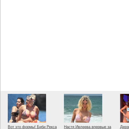
Вот это формы! Биби Рекса
Настя Ивлеева впервые за
Дерз