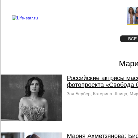
О проекте
Реклама
STAR
ФОТО
ВСЕ
Мари
Российские актрисы мас
фотопроекта «Свобода 
Зоя Бербер, Катерина Шпица, Мир
Мария Ахметзянова: Би