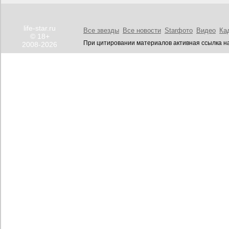
life-star.ru
Все звезды
Все новости
Starфото
Видео
Ка
© 18+
При цитировании материалов активная ссылка на
2008-2026