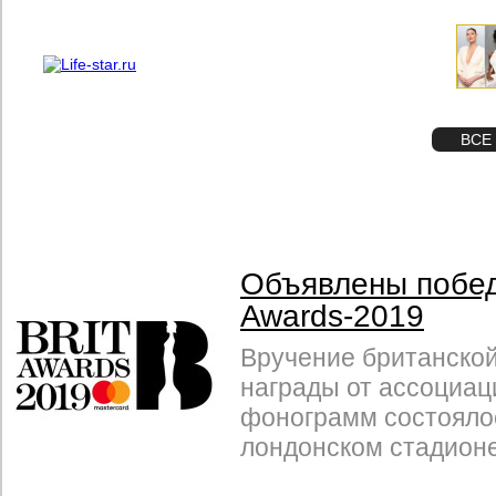
О проекте
Реклама
STAR
ФОТО
ВСЕ
Объявлены побед
Awards-2019
Вручение британско
награды от ассоциац
фонограмм состояло
лондонском стадионе