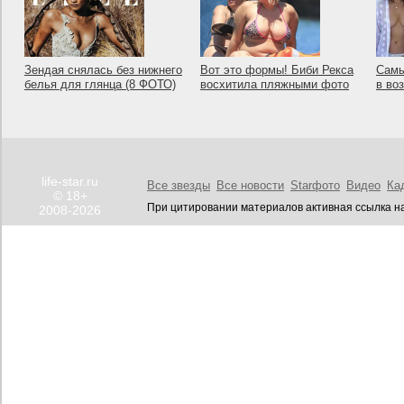
Зендая снялась без нижнего
Вот это формы! Биби Рекса
Самы
белья для глянца (8 ФОТО)
восхитила пляжными фото
в во
life-star.ru
Все звезды
Все новости
Starфото
Видео
Ка
© 18+
При цитировании материалов активная ссылка на
2008-2026