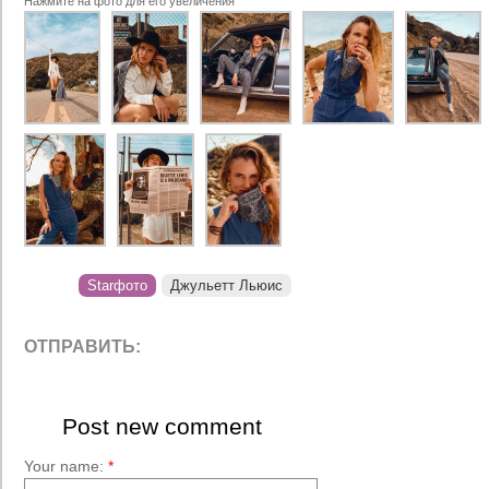
Нажмите на фото для его увеличения
Starфото
Джульетт Льюис
ОТПРАВИТЬ:
Post new comment
Your name:
*