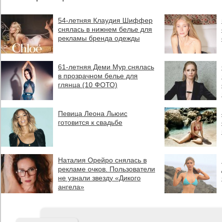
54-летняя Клаудия Шиффер
снялась в нижнем белье для
рекламы бренда одежды
61-летняя Деми Мур снялась
в прозрачном белье для
глянца (10 ФОТО)
Певица Леона Льюис
готовится к свадьбе
Наталия Орейро снялась в
рекламе очков. Пользователи
не узнали звезду «Дикого
ангела»