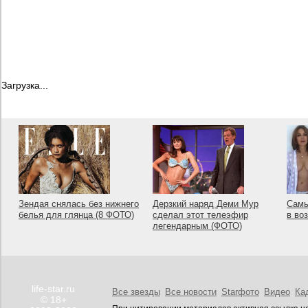
Загрузка...
Зендая снялась без нижнего
Дерзкий наряд Деми Мур
Самы
белья для глянца (8 ФОТО)
сделал этот телеэфир
в во
легендарным (ФОТО)
life-star.ru
Все звезды
Все новости
Starфото
Видео
Ка
© 18+