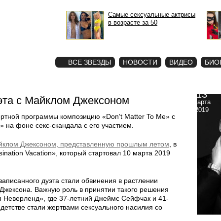
Самые сексуальные актрисы
в возрасте за 50
STAR
ФОТО
ВСЕ ЗВЕЗДЫ
НОВОСТИ
ВИДЕО
БИО
13
уэта с Майклом Джексоном
марта
2019
ертной программы композицию «Donʼt Matter To Me» с
» на фоне секс-скандала с его участием.
йклом Джексоном, представленную прошлым летом
, в
ination Vacation», который стартовал 10 марта 2019
записанного дуэта стали обвинения в растлении
Джексона. Важную роль в принятии такого решения
 Неверленд», где 37-летний Джеймс Сейфчак и 41-
 детстве стали жертвами сексуального насилия со