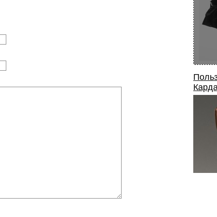
Польз
Карда