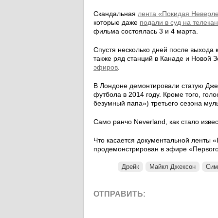
Скандальная
лента «Покидая Неверле
которые даже
подали в суд на телека
фильма состоялась 3 и 4 марта.
Спустя несколько дней после выхода 
также ряд станций в Канаде и Новой 
эфиров
.
В Лондоне демонтировали статую Дже
футбола в 2014 году. Кроме того, го
безумный папа») третьего сезона му
Само ранчо Neverland, как стало изве
Что касается документальной ленты «
продемонстрирован в эфире «Первого 
Дрейк
Майкл Джексон
Сим
ОТПРАВИТЬ: