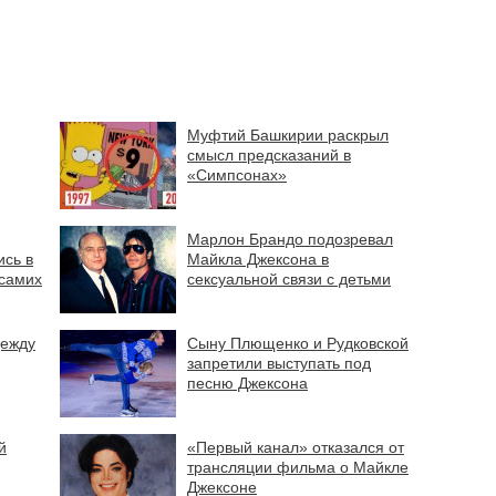
Муфтий Башкирии раскрыл
смысл предсказаний в
«Симпсонах»
Марлон Брандо подозревал
ись в
Майкла Джексона в
 самих
сексуальной связи с детьми
дежду
Сыну Плющенко и Рудковской
запретили выступать под
песню Джексона
й
«Первый канал» отказался от
трансляции фильма о Майкле
Джексоне