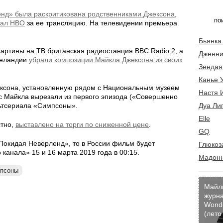
нд» была раскритикована родственниками Джексона
,
нал HBO
за ее трансляцию. На телевидении премьера
Бьянка
картины на ТВ британская радиостанция BBC Radio 2, а
Дженни
Зеландии
убрали композиции Майкла Джексона из своих
Зендая
Канье 
ксона, установленную рядом с Национальным музеем
Настя 
лос Майкла вырезали из первого эпизода («Совершенно
льтсериала «Симпсоны».
Дуа Ли
Elle
стно,
выставлено на торги по сниженной цене
.
GQ
Покидая Неверленд», то в России фильм будет
Глюкоз
канала» 15 и 16 марта 2019 года в 00:15.
Мадон
псоны
Майл
журн
Wond
(лето