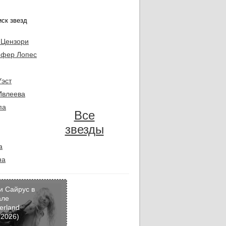
 Цензори
фер Лопес
Уэст
Ивлеева
па
Все
звезды
а
на
и Сайрус в
але
erland
Кадр
 2026)
дня