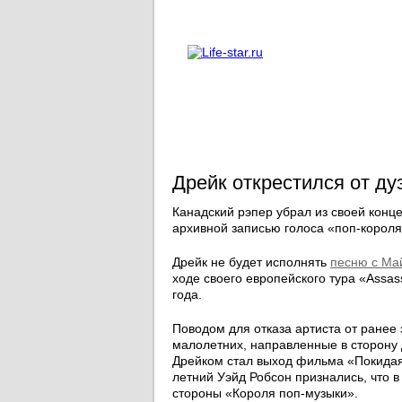
О проекте
Реклама
Дрейк открестился от д
Канадский рэпер убрал из своей конц
архивной записью голоса «поп-короля
Дрейк не будет исполнять
песню с Ма
ходе своего европейского тура «Assass
года.
Поводом для отказа артиста от ранее 
малолетних, направленные в сторону 
Дрейком стал выход фильма «Покидая
летний Уэйд Робсон признались, что в
стороны «Короля поп-музыки».