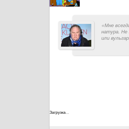
«
Мне всегд
натура. Не 
или вульга
Загрузка...