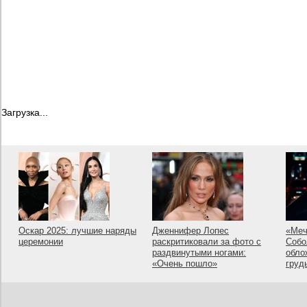
Загрузка...
Оскар 2025: лучшие наряды
Дженнифер Лопес
«Меч
церемонии
раскритиковали за фото с
Собо
раздвинутыми ногами:
обло
«Очень пошло»
груд