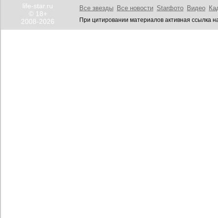
life-star.ru
Все звезды
Все новости
Starфото
Видео
Ка
© 18+
При цитировании материалов активная ссылка на
2008-2026