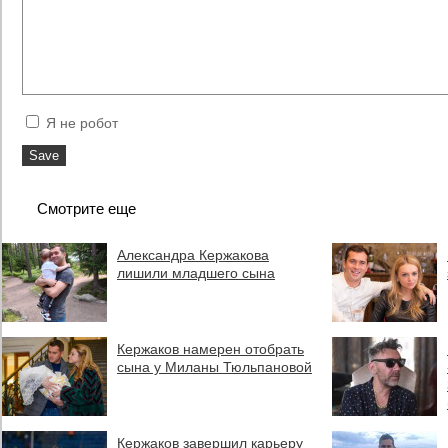
Я не робот
Смотрите еще
Александра Кержакова
лишили младшего сына
Кержаков намерен отобрать
сына у Миланы Тюльпановой
Кержаков завершил карьеру