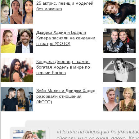
25 актрис, певиц и моделей
без макияжа
Джиджи Хадид и Брэдли
Купера засняли на свидании
в театре (ФОТО)
Кендалл Дженнер - самая
богатая модель в мире по
версии Forbes
Зейн Малик и Джиджи Хадид
разорвали отношения
(ФОТО)
«
Пошла на операцию по уменьше
сделали мне ее очень плохо. Кри