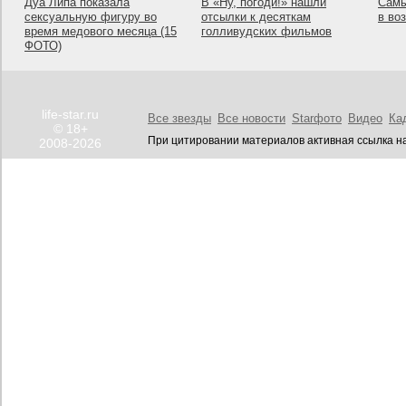
Дуа Липа показала
В «Ну, погоди!» нашли
Самы
сексуальную фигуру во
отсылки к десяткам
в во
время медового месяца (15
голливудских фильмов
ФОТО)
life-star.ru
Все звезды
Все новости
Starфото
Видео
Ка
© 18+
При цитировании материалов активная ссылка на
2008-2026