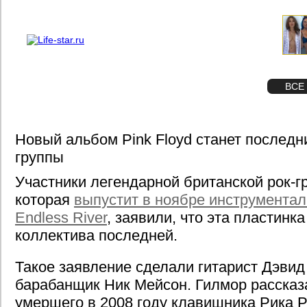
О проекте
Реклама
STAR
ФОТО
ВСЕ
Новый альбом Pink Floyd станет последн
группы
Участники легендарной британской рок-гр
которая
выпустит в ноябре инструмента
Endless River
, заявили, что эта пластинка
коллектива последней.
Такое заявление сделали гитарист Дэвид
барабанщик Ник Мейсон. Гилмор рассказа
умершего в 2008 году клавишника Рика 