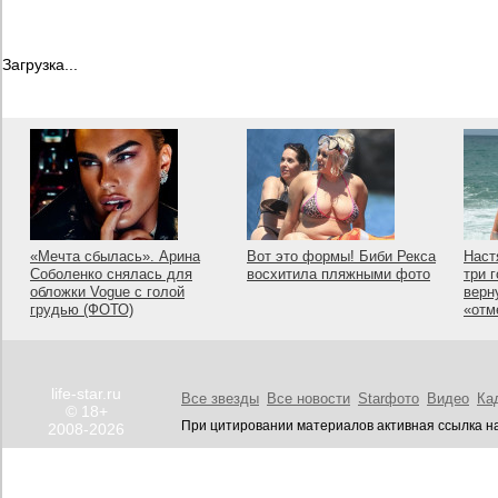
Загрузка...
«Мечта сбылась». Арина
Вот это формы! Биби Рекса
Наст
Соболенко снялась для
восхитила пляжными фото
три 
обложки Vogue с голой
верн
грудью (ФОТО)
«отм
life-star.ru
Все звезды
Все новости
Starфото
Видео
Ка
© 18+
При цитировании материалов активная ссылка на
2008-2026