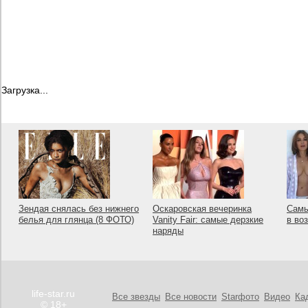
Загрузка...
Зендая снялась без нижнего
Оскаровская вечеринка
Самы
белья для глянца (8 ФОТО)
Vanity Fair: самые дерзкие
в во
наряды
life-star.ru
Все звезды
Все новости
Starфото
Видео
Ка
© 18+