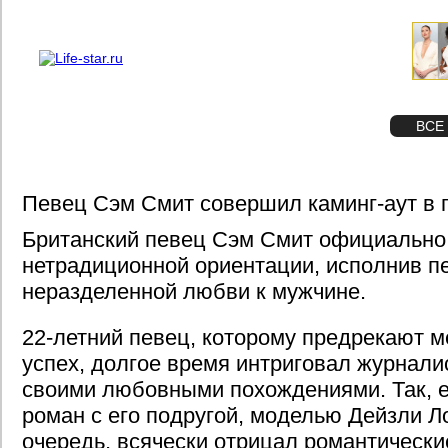
О проекте
Реклама
STAR
ФОТО
ВСЕ
Певец Сэм Смит совершил каминг-аут в
Британский певец Сэм Смит официально
нетрадиционной ориентации, исполнив п
неразделенной любви к мужчине.
22-летний певец, которому предрекают 
успех, долгое время интриговал журнали
своими любовными похождениями. Так, 
роман с его подругой, моделью Дейзли Ло
очередь, всячески отрицал романтически