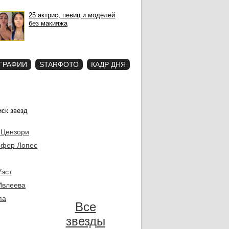
25 актрис, певиц и моделей
без макияжа
ГРАФИИ
STARФОТО
КАДР ДНЯ
 Цензори
фер Лопес
Уэст
Ивлеева
па
Все
звезды