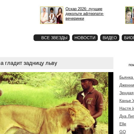
Оскар 2026: лучшие
декольте афтерпати-
вечеринки
STAR
ФОТО
ВСЕ ЗВЕЗДЫ
НОВОСТИ
ВИДЕО
БИО
а гладит задницу льву
Бьянка
Дженни
Зендая
Канье 
Настя 
Дуа Ли
Elle
GQ