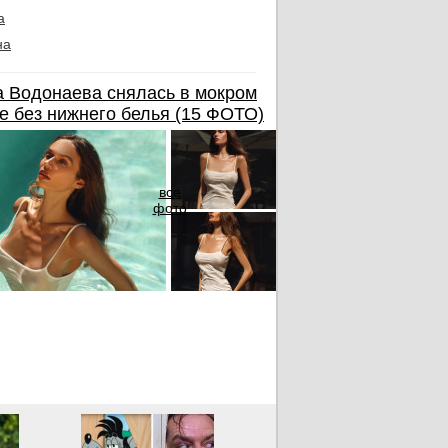
а
на
 Водонаева снялась в мокром
е без нижнего белья (15 ФОТО)
все
фото