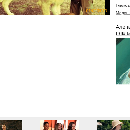
Глюкоз
01/02/2013
Мадон
Алена
плать