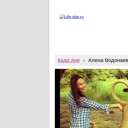
О проекте
Реклама
Twitter
Кадр дня
»
Алена Водонаев