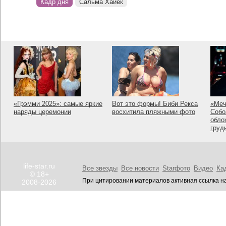
Кадр дня
Сальма Хайек
«Грэмми 2025»: самые яркие
Вот это формы! Биби Рекса
«Меч
наряды церемонии
восхитила пляжными фото
Собо
обло
груд
life-star.ru
Все звезды
Все новости
Starфото
Видео
Ка
© 18+
При цитировании материалов активная ссылка на
2008-2026