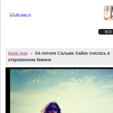
О проекте
Реклама
Twitter
STAR
ФОТО
ВСЕ
Кадр дня
»
54-летняя Сальма Хайек снялась в
откровенном бикини