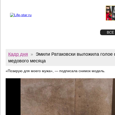
О проекте
Реклама
Twitter
STAR
ФОТО
ВСЕ
Кадр дня
»
Эмили Ратаковски выложила голое 
медового месяца
«Позирую для моего мужа», — подписала снимок модель.