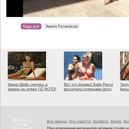
Кадр дня
Эмили Ратаковски
Ирина Шейк снялась в
Вот это формы! Биби Рекса
Зенд
бикини на пляже (15 ФОТО)
восхитила пляжными фото
бель
life-star.ru
Все звезды
Все новости
Starфото
Видео
Ка
© 18+
При цитировании материалов активная ссылка на