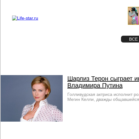
О проекте
Реклама
STAR
ФОТО
ВСЕ
Шарлиз Терон сыграет 
Владимира Путина
Голливудская актриса исполнит р
Мегин Келли, дважды общавшейся 