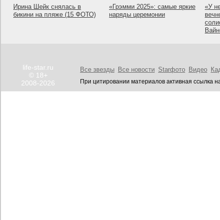
Ирина Шейк снялась в
«Грэмми 2025»: самые яркие
«У н
бикини на пляже (15 ФОТО)
наряды церемонии
вечн
соли
Вайн
life-star.ru
Все звезды
Все новости
Starфото
Видео
Ка
© 18+
При цитировании материалов активная ссылка на
2008-2026