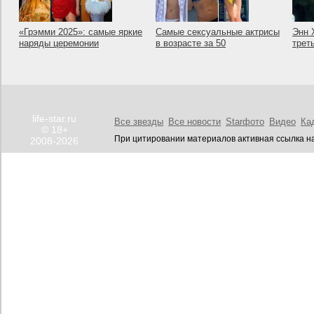
«Грэмми 2025»: самые яркие
Самые сексуальные актрисы
Энн 
наряды церемонии
в возрасте за 50
трет
life-star.ru
Все звезды
Все новости
Starфото
Видео
Ка
© 18+
При цитировании материалов активная ссылка на
2008-2026