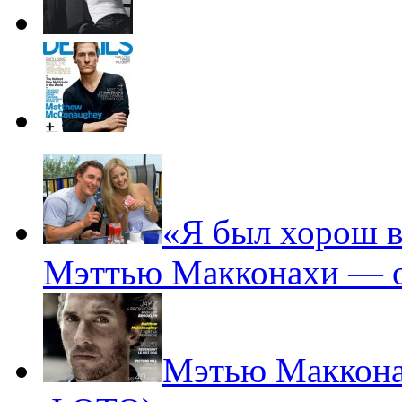
«Я был хорош в 
Мэттью Макконахи — о
Мэтью Макконах