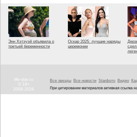
Энн Хэтэуэй объявила о
Оскар 2025: лучшие наряды
Дерз
третьей беременности
церемонии
сдел
леге
life-star.ru
Все звезды
Все новости
Starфото
Видео
Ка
© 18+
При цитировании материалов активная ссылка на
2008-2026