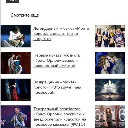
Смотрите еще
Легендарный мюзикл «Монте-
Кристо» снова в Театре
оперетты
Первые показы мюзикла
«Граф Орлов» вызвали
невероятный ажиотаж
Возвращение «Монте-
Кристо»: «Это круче, чем
премьера!»
Театральный блокбастер
«Граф Орлов»: российских
звёзд ослепили красотой на
премьере мюзикла (ФОТО)