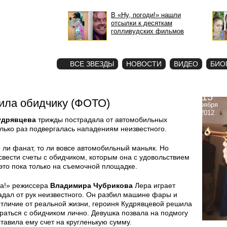
В «Ну, погоди!» нашли
отсылки к десяткам
голливудских фильмов
STAR
ФОТО
ВСЕ ЗВЕЗДЫ
НОВОСТИ
ВИДЕО
БИО
15
ила обидчику (ФОТО)
ноября
2012
удрявцева
трижды пострадала от автомобильных
ько раз подвергалась нападениям неизвестного.
о ли фанат, то ли вовсе автомобильный маньяк. Но
свести счеты с обидчиком, которым она с удовольствием
это пока только на съемочной площадке.
па!» режиссера
Владимира Чубрикова
Лера играет
радал от рук неизвестного. Он разбил машине фары и
 отличие от реальной жизни, героиня Кудрявцевой решила
браться с обидчиком лично. Девушка позвала на подмогу
ставила ему счет на кругленькую сумму.