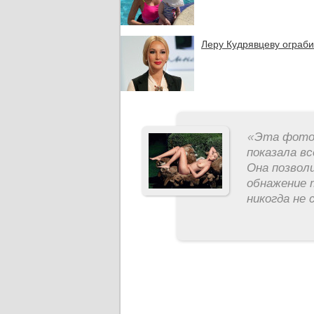
Леру Кудрявцеву ограб
«
Эта фотос
показала вс
Она позвол
обнажение 
никогда не 