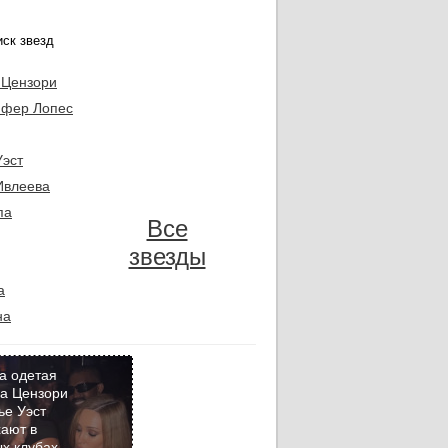
 Цензори
фер Лопес
Уэст
Ивлеева
па
Все
звезды
а
на
а одетая
а Цензори
ье Уэст
Кадр
ают в
дня
х клубах