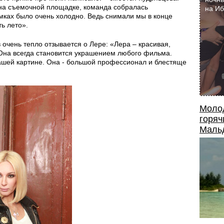
 на съемочной площадке, команда собралась
на И
мках было очень холодно. Ведь снимали мы в конце
ь лето».
очень тепло отзывается о Лере: «Лера – красивая,
 Она всегда становится украшением любого фильма.
ашей картине. Она - большой профессионал и блестяще
Моло
горяч
Маль