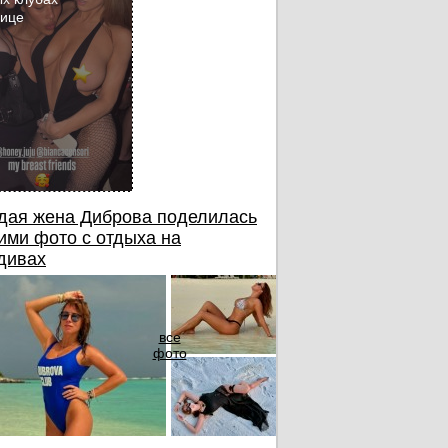
бице
дая жена Диброва поделилась
ими фото с отдыха на
дивах
все
фото