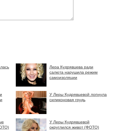
илась
Лера Кудрявцева ради
салюта нарушила режим
самоизоляции
и
У Леры Кудрявцевой лопнула
 и
силиконовая грудь
ые
У Леры Кудрявцевой
ФОТО)
округлился живот (ФОТО)