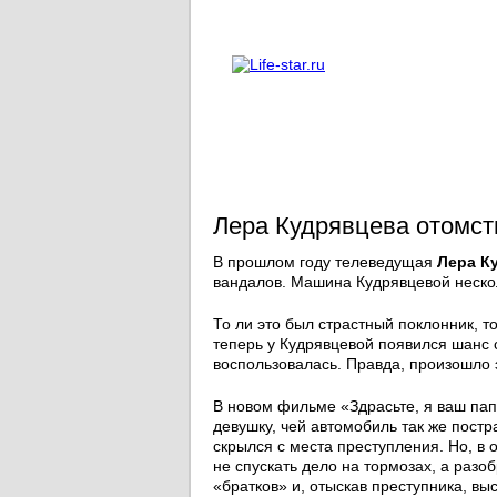
О проекте
Реклама
Лера Кудрявцева отомст
В прошлом году телеведущая
Лера К
вандалов. Машина Кудрявцевой нескол
То ли это был страстный поклонник, т
теперь у Кудрявцевой появился шанс 
воспользовалась. Правда, произошло 
В новом фильме «Здрасьте, я ваш па
девушку, чей автомобиль так же пост
скрылся с места преступления. Но, в
не спускать дело на тормозах, а разо
«братков» и, отыскав преступника, вы