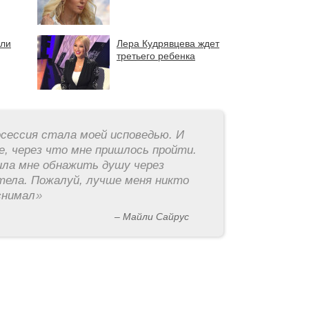
или
Лера Кудрявцева ждет
третьего ребенка
ессия стала моей исповедью. И
е, через что мне пришлось пройти.
ила мне обнажить душу через
тела. Пожалуй, лучше меня никто
снимал
»
– Майли Сайрус