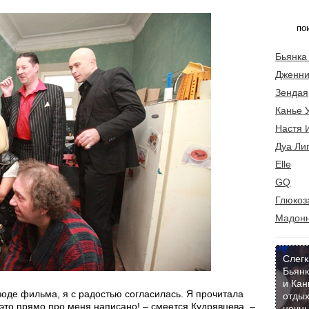
Бьянка
Дженни
Зендая
Канье 
Настя 
Дуа Ли
Elle
GQ
Глюкоз
Мадон
Слегк
Бьянк
и Кан
зоде фильма, я с радостью согласилась. Я прочитала
отдых
это прямо про меня написано! – смеется Кудрявцева. –
ночны