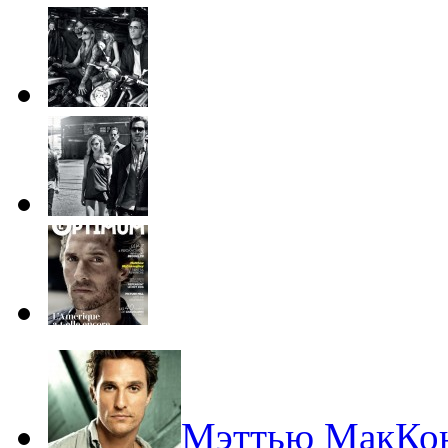
Мэттью МакКон