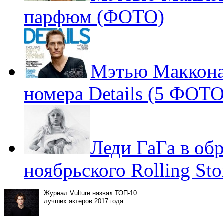
парфюм (ФОТО)
Мэтью Макконах
номера Details (5 ФОТО
Леди ГаГа в об
ноябрьского Rolling St