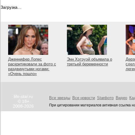
Загрузка...
Дженнифер Лопес
Энн Хэтэуэй объявила о
Дерз
раскритиковали за фото с
третьей беременности
сдел
раздвинутыми ногами:
леге
«Очень пошло»
life-star.ru
Все звезды
Все новости
Starфото
Видео
Ка
© 18+
При цитировании материалов активная ссылка на
2008-2026