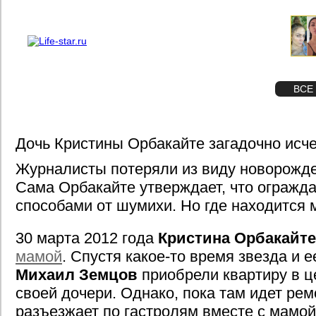
О проекте
Реклама
STAR
ФОТО
ВСЕ
Дочь Кристины Орбакайте загадочно исч
Журналисты потеряли из виду новорожд
Сама Орбакайте утверждает, что огражда
способами от шумихи. Но где находится
30 марта 2012 года
Кристина Орбакайте
мамой
. Спустя какое-то время звезда и 
Михаил Земцов
приобрели квартиру в ц
своей дочери. Однако, пока там идет рем
разъезжает по гастролям вместе с мамо