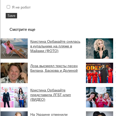
Я не робот
Смотрите еще
Кристина Орбакайте снялась
в купальнике на пляже в
Майами (ФОТО)
Лоза высмеял тексты песен
Билана, Баскова и Долиной
Кристина Орбакайте
представила ЛГБТ-клип
(ВИДЕО)
На Украине отменили