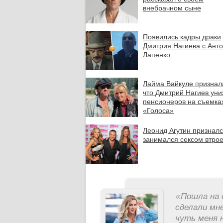
внебрачном сыне
Появились кадры драки
Дмитрия Нагиева с Ант
Лапенко
Лайма Вайкуле признал
что Дмитрий Нагиев уни
пенсионеров на съемка
«Голоса»
Леонид Агутин призналс
занимался сексом втро
«
Пошла на 
сделали мне
чуть меня н