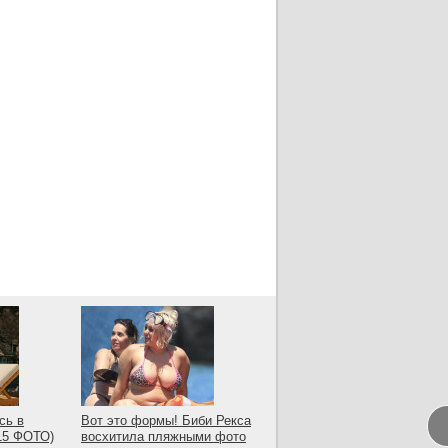
сь в
Вот это формы! Биби Рекса
(15 ФОТО)
восхитила пляжными фото