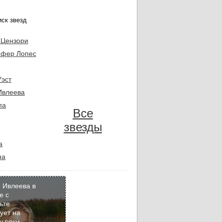
 Цензори
фер Лопес
Уэст
Ивлеева
па
Все
звезды
а
на
 Ивлеева в
е с
ьте
Кадр
ует на
дня
у реки