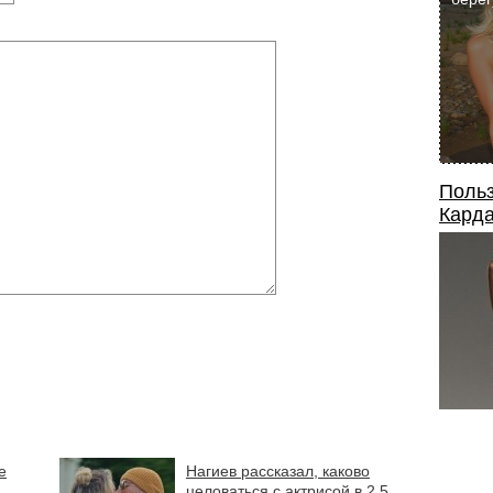
Польз
Карда
е
Нагиев рассказал, каково
целоваться с актрисой в 2,5