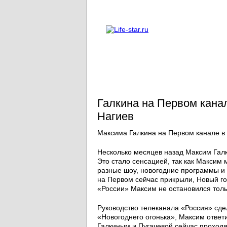
О проекте
Реклама
Галкина на Первом кана
Нагиев
Максима Галкина на Первом канале в
Несколько месяцев назад Максим Гал
Это стало сенсацией, так как Максим 
разные шоу, новогодние программы и
на Первом сейчас прикрыли, Новый год
«России» Максим не остановился толь
Руководство телеканала «Россия» сд
«Новогоднего огонька», Максим ответ
Галкиным и Пугачевой сейчас проходя