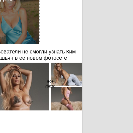
ователи не смогли узнать Ким
шьян в ее новом фотосете
все
фото