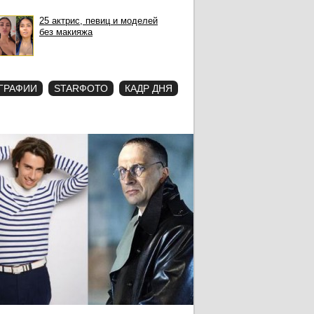
25 актрис, певиц и моделей
без макияжа
ГРАФИИ
STARФОТО
КАДР ДНЯ