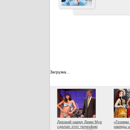
Загрузка...
Дерзкий наряд Деми Мур
«Грэмми 
сделал этот телеэфир
наряды 