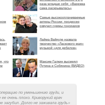
раза младше себя: «Варежка
сама раскрывалась»
Самые высокооплачиваемые
оном
актеры России: продюсер
озвучил суммы гонораров
ась,
Лайма Вайкуле назвала
жает
творчество «Ласкового мая»
х
музыкой «для дебилов»
я, что
Максим Галкин высмеял
ем
Путина и Собянина (ВИДЕО)
операцию по уменьшению груди, и
 ее очень плохо. Криворукий врач
е загубил. Долго не заживала грудь
»