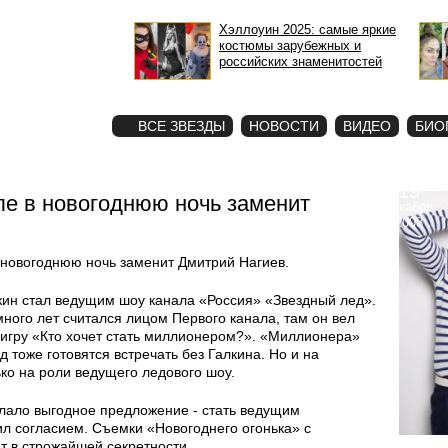
Хэллоуин 2025: самые яркие
костюмы зарубежных и
российских знаменитостей
STAR
ФОТО
ВСЕ ЗВЕЗДЫ
НОВОСТИ
ВИДЕО
БИО
19
ле в новогоднюю ночь заменит
декабря
2008
 новогоднюю ночь заменит Дмитрий Нагиев.
кин стал ведущим шоу канала «Россия» «Звездный лед».
много лет считался лицом Первого канала, там он вел
 игру «Кто хочет стать миллионером?». «Миллионера»
 тоже готовятся встречать без Галкина. Но и на
ко на роли ведущего ледового шоу.
елало выгодное предложение - стать ведущим
ил согласием. Съемки «Новогоднего огонька» с
т в строжайшей секретности.