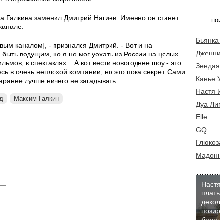
а Галкина заменил Дмитрий Нагиев. Именно он станет
канале.
Бьянка
вым каналом], - признался Дмитрий. - Вот и на
Дженни
быть ведущим, но я не мог уехать из России на целых
льмов, в спектаклях... А вот вести новогоднее шоу - это
Зендая
юсь в очень неплохой компании, но это пока секрет. Сами
Канье 
заранее лучше ничего не загадывать.
Настя 
д
Максим Галкин
Дуа Ли
Elle
GQ
Глюкоз
Мадон
Настя
плать
декол
позир
берег