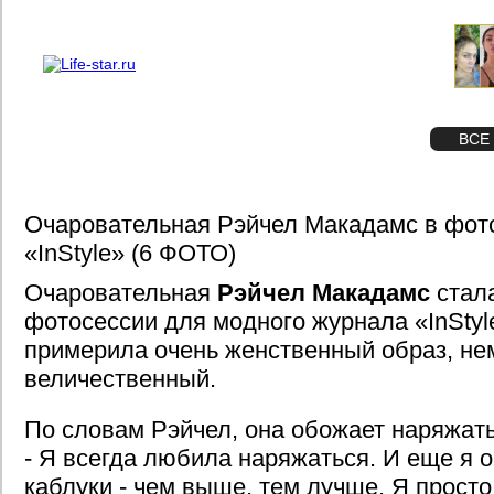
О проекте
Реклама
STAR
ФОТО
ВСЕ
Очаровательная Рэйчел Макадамс в фот
«InStyle» (6 ФОТО)
Очаровательная
Рэйчел Макадамс
стала
фотосессии для модного журнала «InStyl
примерила очень женственный образ, не
величественный.
По словам Рэйчел, она обожает наряжать
- Я всегда любила наряжаться. И еще я
каблуки - чем выше, тем лучше. Я прост