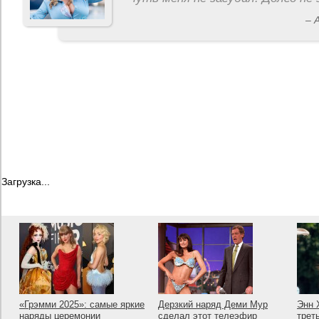
– 
Загрузка...
«Грэмми 2025»: самые яркие
Дерзкий наряд Деми Мур
Энн 
наряды церемонии
сделал этот телеэфир
трет