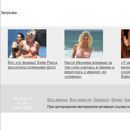
Загрузка...
Вот это формы! Биби Рекса
Настя Ивлеева впервые за
«У н
восхитила пляжными фото
три года снялась в бикини и
вечн
вернулась к имиджу до
соли
«отмены»
Вайн
life-star.ru
Все звезды
Все новости
Starфото
Видео
Ка
© 18+
При цитировании материалов активная ссылка на
2008-2026