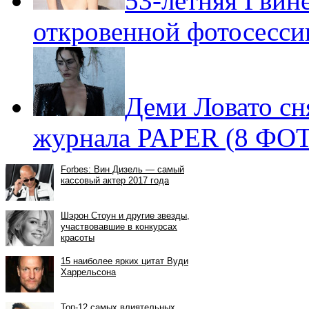
53-летняя Гвине
откровенной фотосесси
Деми Ловато сн
журнала PAPER (8 ФО