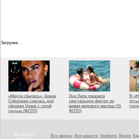
Загрузка...
«Мечта сбылась». Арина
Дуа Липа показала
В «Н
Соболенко снялась для
сексуальную фигуру во
отсы
обложки Vogue с голой
время медового месяца (15
голл
грудью (ФОТО)
ФОТО)
life-star.ru
Все звезды
Все новости
Starфото
Видео
Ка