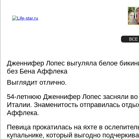
О проекте
Реклама
STAR
ФОТО
ВСЕ
Дженнифер Лопес выгуляла белое бикини
без Бена Аффлека
Выглядит отлично.
54-летнюю Дженнифер Лопес засняли во 
Италии. Знаменитость отправилась отды
Аффлека.
Певица прокатилась на яхте в ослепител
купальнике, который выгодно подчеркива