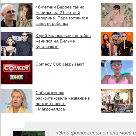
48-летний Бероев тайно
женился на 21-летней
балерине. Пара готовится
завести ребенка
Юрий Колокольников тайно
женился на Вильме
Кутавичюте
Comedy Club закрывают
Собчак жестко
раскритиковала название и
логотип нового
«Макдоналдса»
«
Эта фотосессия стала моей и