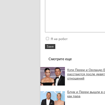
Я не робот
Смотрите еще
Кэти Перри и Орландо 
расстаются после девят
отношений
Блум и Перри вышли в 
как пара