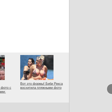
Вот это формы! Биби Рекса
 фото с
восхитила пляжными фото
ами: