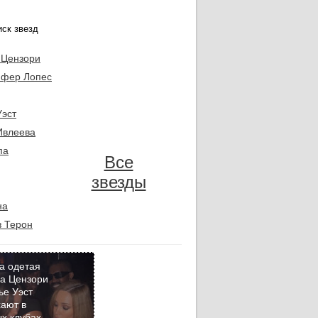
 Цензори
фер Лопес
Уэст
Ивлеева
па
Все
звезды
на
 Терон
а одетая
а Цензори
ье Уэст
Кадр
ают в
дня
х клубах