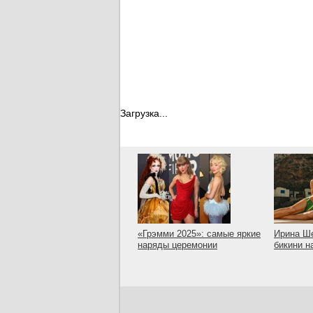
Загрузка...
«Грэмми 2025»: самые яркие
Ирина Ше
наряды церемонии
бикини н