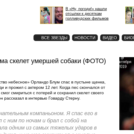
В «Ну, погоди!» нашли
отсылки к десяткам
голливудских фильмов
STAR
ФОТО
ВСЕ ЗВЕЗДЫ
НОВОСТИ
ВИДЕО
БИО
9
ма скелет умершей собаки (ФОТО)
сентября
2019
ство небесное» Орландо Блум спас в пустыне щенка,
и и прожил с актером 12 лет. Когда пес скончался от
смог смириться с потерей и сохранил скелет своего
он рассказал в интервью Говарду Стерну.
чательным компаньоном. Я спас его в
 с ним по ночам и брал с собой на
ала одним из самых тяжелых ударов в