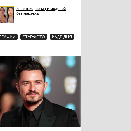
25 актрис, певиц и моделей
без макияжа
ГРАФИИ
STARФОТО
КАДР ДНЯ