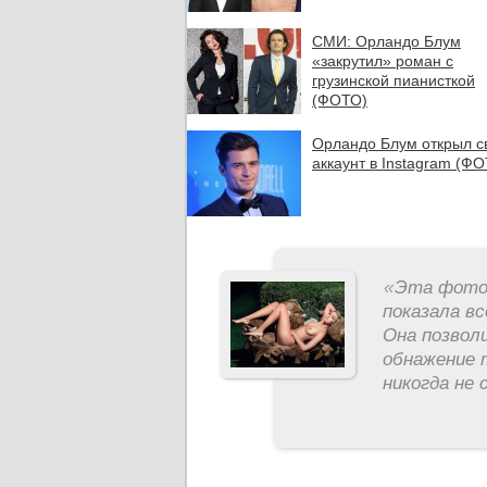
СМИ: Орландо Блум
«закрутил» роман с
грузинской пианисткой
(ФОТО)
Орландо Блум открыл с
аккаунт в Instagram (Ф
«
Эта фотос
показала вс
Она позвол
обнажение 
никогда не 