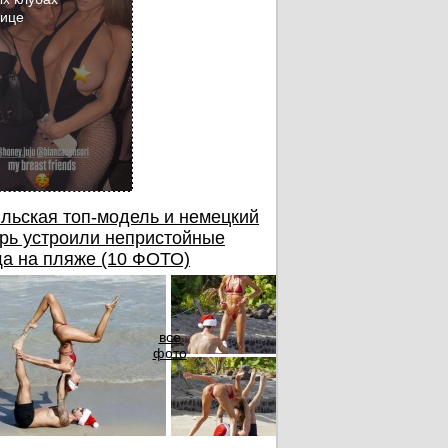
бице
льская топ-модель и немецкий
рь устроили непристойные
а на пляже (10 ФОТО)
все
фото