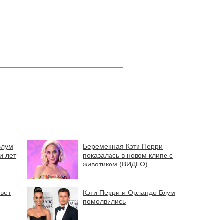
Блум
Беременная Кэти Перри
и лет
показалась в новом клипе с
животиком (ВИДЕО)
свет
Кэти Перри и Орландо Блум
помолвились