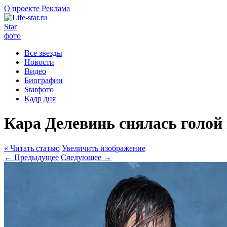
О проекте
Реклама
Star
фото
Все звезды
Новости
Видео
Биографии
Starфото
Кадр дня
Кара Делевинь снялась голой
« Читать статью
Увеличить изображение
← Предыдущее
Следующее →