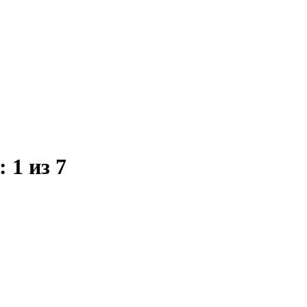
):
1 из 7