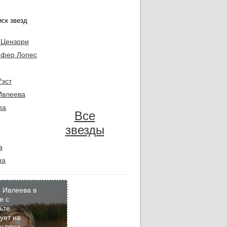
 Цензори
фер Лопес
Уэст
Ивлеева
па
Все
звезды
а
на
 Ивлеева в
е с
ьте
Кадр
ует на
дня
у реки