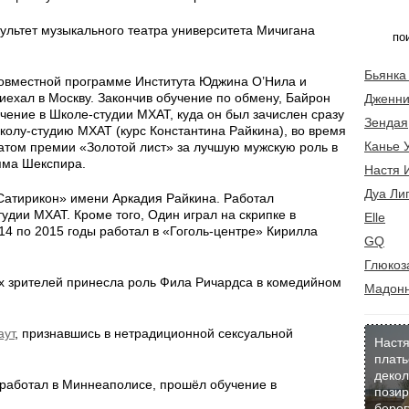
ультет музыкального театра университета Мичигана
Бьянка
 совместной программе Института Юджина О’Нила и
ехал в Москву. Закончив обучение по обмену, Байрон
Дженни
ение в Школе-студии МХАТ, куда он был зачислен сразу
Зендая
Школу-студию МХАТ (курс Константина Райкина), во время
Канье 
атом премии «Золотой лист» за лучшую мужскую роль в
яма Шекспира.
Настя 
Дуа Ли
«Сатирикон» имени Аркадия Райкина. Работал
удии МХАТ. Кроме того, Один играл на скрипке в
Elle
014 по 2015 годы работал в «Гоголь-центре» Кирилла
GQ
Глюкоз
их зрителей принесла роль Фила Ричардса в комедийном
Мадон
аут
, признавшись в нетрадиционной сексуальной
Настя
плать
декол
 работал в Миннеаполисе, прошёл обучение в
позир
берег