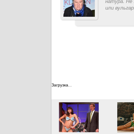
натура. Не 
или вульга
Загрузка...