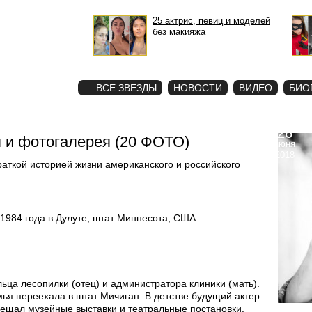
25 актрис, певиц и моделей
без макияжа
STAR
ФОТО
ВСЕ ЗВЕЗДЫ
НОВОСТИ
ВИДЕО
БИО
26
 и фотогалерея (20 ФОТО)
июня
2018
краткой историей жизни американского и российского
1984 года в Дулуте, штат Миннесота, США.
ьца лесопилки (отец) и администратора клиники (мать).
мья переехала в штат Мичиган. В детстве будущий актер
сещал музейные выставки и театральные постановки.