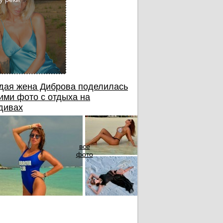
дая жена Диброва поделилась
ими фото с отдыха на
дивах
все
фото