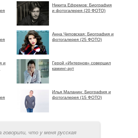
Никита Ефремов: Биография
рея
и фотогалерея (20 ФОТО)
Анна Чиповская: Биография и
рея
фотогалерея (25 ФОТО)
я и
Герой «Интернов» совершил
)
каминг-аут
Илья Маланин: Биография и
рея
фотогалерея (15 ФОТО)
а говорили, что у меня русская