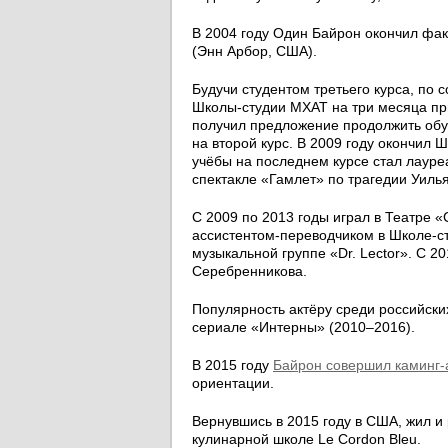
В 2004 году Один Байрон окончил фак
(Энн Арбор, США).
Будучи студентом третьего курса, по
Школы-студии МХАТ на три месяца при
получил предложение продолжить обуч
на второй курс. В 2009 году окончил 
учёбы на последнем курсе стал лауре
спектакле «Гамлет» по трагедии Уиль
С 2009 по 2013 годы играл в Театре 
ассистентом-переводчиком в Школе-ст
музыкальной группе «Dr. Lector». С 2
Серебренникова.
Популярность актёру среди российск
сериале «Интерны» (2010–2016).
В 2015 году
Байрон совершил каминг-
ориентации.
Вернувшись в 2015 году в США, жил и
кулинарной школе Le Cordon Bleu.