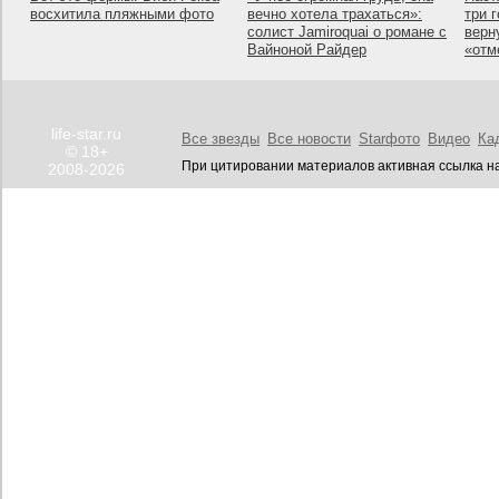
восхитила пляжными фото
вечно хотела трахаться»:
три 
солист Jamiroquai о романе с
верн
Вайноной Райдер
«отм
life-star.ru
Все звезды
Все новости
Starфото
Видео
Ка
© 18+
При цитировании материалов активная ссылка на
2008-2026