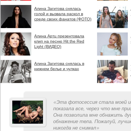
Алина Загитова снялась
голой и вызвала раскол в
среде своих фанатов (ФОТО)
Алина Артц презентовала
клип на песню Hit the Red
Light (ВИДЕО)
Алина Загитова снялась в
нижнем белье и чулках
«
Эта фотосессия стала моей и
показала все, через что мне пр
Она позволила мне обнажить ду
обнажение тела. Пожалуй, лучш
никогда не снимал
»