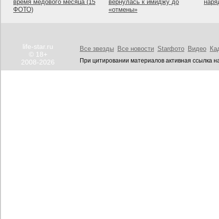
время медового месяца (15
вернулась к имиджу до
наря
ФОТО)
«отмены»
life-star.ru
Все звезды
Все новости
Starфото
Видео
Ка
© 18+
При цитировании материалов активная ссылка на
2008-2026