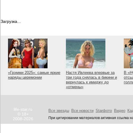
Загрузка...
«Грэмми 2025»: самые яркие
Настя Ивлеева впервые за
В «Н
наряды церемонии
три года снялась в бикини и
отсы
вернулась к имиджу до
голл
«отмены»
life-star.ru
Все звезды
Все новости
Starфото
Видео
Ка
© 18+
При цитировании материалов активная ссылка на
2008-2026