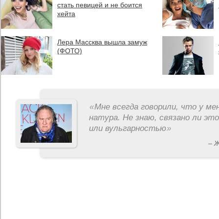
стать певицей и не боится
хейта
Лера Массква вышла замуж
(ФОТО)
«
Мне всегда говорили, что у ме
натура. Не знаю, связано ли эт
или вульгарностью
»
– 